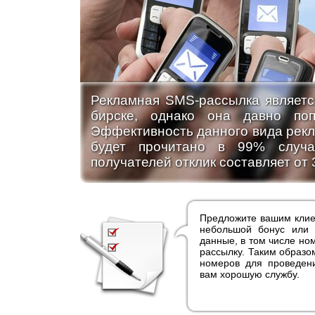
Рекламная SMS-рассылка являетс
бирске, однако она давно по
Эффектив­ность данного вида рек
будет про­читано в 99% случ
получателей отклик составляет от
Предложите вашим клиен
небольшой бонус или с
данные, в том числе но
рассылку. Таким образо
номеров для проведени
вам хорошую службу.